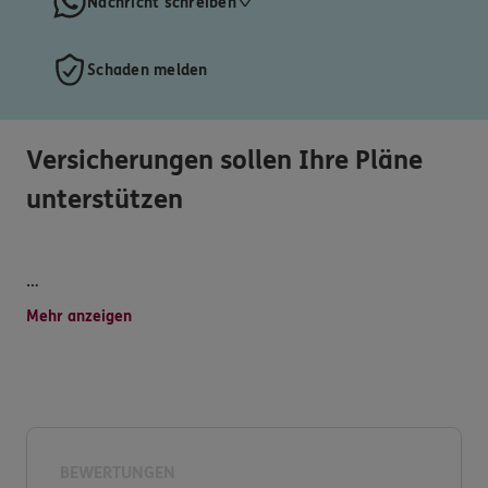
Nachricht schreiben
Schaden melden
Versicherungen sollen Ihre Pläne
unterstützen
Qualifizierte, vertrauensvolle und transparente
Mehr anzeigen
Dienstleistungen, attraktive Versicherungsprodukte,
persönliche Betreuung, schnelle Schadensregulierung
und vielseitiger Service werden bei uns
großgeschrieben. Über 20 Agenturen arbeiten bei uns
im Verbund zusammen und stellen ihr jeweiliges
Expertenwissen Ihnen zur Verfügung. Denn niemand
BEWERTUNGEN