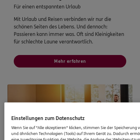
Für einen entspannten Urlaub
Mit Urlaub und Reisen verbinden wir nur die
schönen Seiten des Lebens. Und dennoch:
Passieren kann immer was. Oft sind Kleinigkeiten
für schlechte Laune verantwortlich.
Mehr erfahren
Einstellungen zum Datenschutz
Wenn Sie auf "Alle akzeptieren" klicken, stimmen Sie der Speicherung 
und ähnlichen Technologien (Tools) auf Ihrem Gerät zu. Dadurch ermö
eine zuverlässige Funktion der Website, die Analyse der Websitenutzun