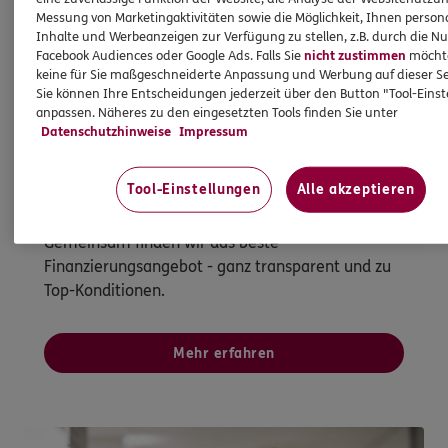
Messung von Marketingaktivitäten sowie die Möglichkeit, Ihnen persona
Inhalte und Werbeanzeigen zur Verfügung zu stellen, z.B. durch die N
Facebook Audiences oder Google Ads. Falls Sie
nicht zustimmen
möchten
keine für Sie maßgeschneiderte Anpassung und Werbung auf dieser Se
Sie können Ihre Entscheidungen jederzeit über den Button "Tool-Eins
Immobilienfinanzierung
anpassen. Näheres zu den eingesetzten Tools finden Sie unter
So werden Wohnträume Wirklichkeit
Datenschutzhinweise
Impressum
Ganz egal, ob Sie kaufen, bauen oder
Tool-Einstellungen
Alle akzeptieren
modernisieren möchten - bei uns sind Sie mit
Wüstenrot als starkem Partner gut aufgehoben.
Gemeinsam finden wir das beste
Finanzierungsangebot - ganz transparent und zu
Top-Konditionen.
Mehr erfahren