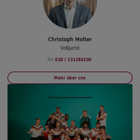
Christoph
Molter
Volljurist
Tel:
030 / 233286100
Mehr über uns